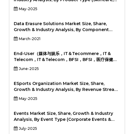
and Comfort Electronics, Infotainment and
Haircare, Makeup, Fragrance, Personal Hygiene)
May-2025
Communication, Safety & ADAS, Others), and
By Service Type (OEM, ODM (Original Design
Regional Analysis, 2024-2031
Manufacturing), Custom Formulation) By
Packaging (Bottles, Tubes, Jars, Pumps &
Data Erasure Solutions Market Size, Share,
Dispensers, Sachets) By Distribution Channel
Growth & Industry Analysis, By Component
(Online, Offline (Retail, Professional Stores,
(Software, Services), By Device Type (PCs,
March-2021
Brand Outlets)), and Regional Analysis, 2024-
Laptops, Servers, Mobile Devices, Storage
2031
Drives), By Deployment Mode (On-Premise,
Cloud-Based), By End-Use Industry (IT &
End-User（媒体与娱乐，IT＆Tecommere，IT＆
Telecom, BFSI, Healthcare, Government,
Telecom，IT＆Telecom，BFSI，BFSI，医疗保健，
Education, Others), and Regional Analysis,
政府，教育，政府，20224-2031，由组件（解决方案，
June-2025
2024-2031
服务）（解决方案，服务）按类型（标准CDN，视频
CDN，PEER-PER-PEER CDN，透明CDN）进行类型
（标准CDN，视频CDN，透明CDN）按类型（标准
ESports Organization Market Size, Share,
CDN，PEER-PER-PER CDN，透明CDN）进行类型，
Growth & Industry Analysis, By Revenue Stream
内容交付网络（CDN）市场规模，份额，增长与行业分析
(Sponsorships, Media Rights, Merchandise,
May-2025
（CDN）市场规模，份额，增长和行业分析
Tournament Winnings, Content Creation) By
Game Genre (MOBA, FPS, Battle Royale, Sports
Simulation, Fighting, RTS) By Platform (PC,
Events Market Size, Share, Growth & Industry
Console, Mobile) By Organization Type
Analysis, By Event Type (Corporate Events &
(Independent Teams, Sports Franchise-Owned,
Seminars, Music Concerts, Sports Events,
July-2025
Entertainment Conglomerate-Owned) and
Exhibitions & Trade Shows, Festivals, Others) By