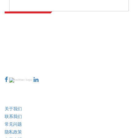
Regional Analysis, 2024-2031
Revenue Source (Ticket Sales, Sponsorship,
Advertising, Merchandise, Others) By Organizer
(Corporate, Government, Entertainment, Sports
Bodies, Independent Organizers) By Mode
(Physical, Virtual, Hybrid), and Regional
Analysis, 2024-2031
Extrapolate 拥有遍布全球的顶级出版商网络，覆盖市场和微型市场，为决策
者提供强大力量。我们的出版商网络排名基于报告质量和客户反馈索引。
talk@extrapolate.com
888-328-2189
与我们联系
行业
快速链接
关于我们
联系我们
常见问题
隐私政策