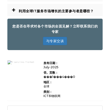
+
利用全球IT服务市场增长的主要参与者是哪些？
您是否在寻求对各个市场的全面见解？立即联系我们的
专家
与专家交谈
IT服务市场规
发布日期：
模，份额，增长
和行业分析，按
July-2025
服务类型（咨
否。页数：
询，托管服务，
���1���4���0
云服务，系统集
成，支持和维
地区：
护）通过End-
全球
user（BFSI，
医疗保健，制造
类别：
业，零售，零
ICT和物联网
售，政府，政
府，IT和其他分
析）以及2024-
2031-2024-