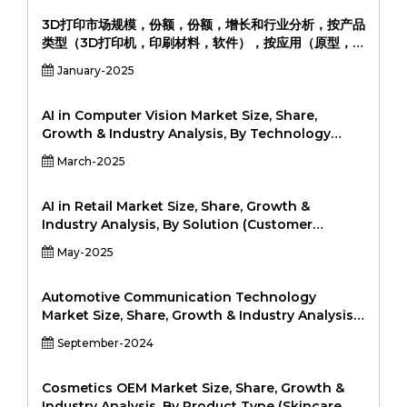
3D打印市场规模，份额，份额，增长和行业分析，按产品
类型（3D打印机，印刷材料，软件），按应用（原型，制
造，医疗保健，航空，航空，汽车），最终用户（工业，
January-2025
医疗保健，汽车，汽车，自动化，消费品，教育），以及
区域分析，2024-2031131-2031-2031131-2024-
20311
AI in Computer Vision Market Size, Share,
Growth & Industry Analysis, By Technology
(Machine Learning, Deep Learning,
March-2025
Convolutional Neural Networks (CNN),
Reinforcement Learning, Others), By
Application (Healthcare, Automotive, Security &
AI in Retail Market Size, Share, Growth &
Surveillance, Retail, Manufacturing, Aerospace
Industry Analysis, By Solution (Customer
& Defense, Others), By End-User (Industrial,
Relationship Management (CRM), Supply Chain
May-2025
Consumer Electronics, Healthcare, Automotive,
and Logistics, Inventory Management, Visual
Security, Others), and Regional Analysis, 2024-
Search, Chatbots, Price Optimization) By
2031
Technology (Machine Learning, Natural
Automotive Communication Technology
Language Processing (NLP), Computer Vision,
Market Size, Share, Growth & Industry Analysis,
Context-Aware Computing) By Deployment
By Bus Module (Local Interconnect Network
September-2024
(Cloud, On-premise) By Application (Predictive
(LIN), Controller Area Network (CAN), FlexRay,
Analytics, In-Store Experience, Customer
Media-oriented Systems Transport (MOST),
Behavior Tracking, Marketing, Virtual
Ethernet), By Vehicle Class (Economy, Mid-
Cosmetics OEM Market Size, Share, Growth &
Assistants), and Regional Analysis, 2024-2031
Sized, Luxury), By Application (Powertrain, Body
Industry Analysis, By Product Type (Skincare,