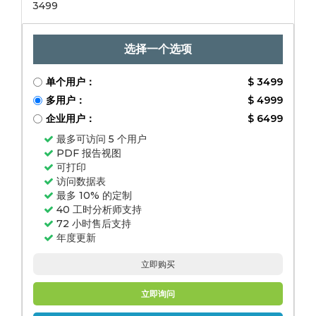
3499
2031，由End-
End-user部署
（本地，云，混
合）通过
选择一个选项
单个用户：
$ 3499
多用户：
$ 4999
企业用户：
$ 6499
最多可访问 5 个用户
PDF 报告视图
可打印
访问数据表
最多 10% 的定制
40 工时分析师支持
72 小时售后支持
年度更新
立即购买
立即询问