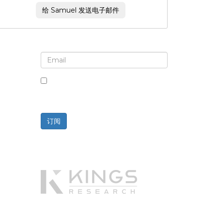
给 Samuel 发送电子邮件
注册接收新闻简报和更新
选中此框，即表示您同意接收新闻简报和
通讯。
订阅
技术支持