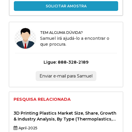
SOLICITAR AMOSTRA
TEM ALGUMA DÚVIDA?
Samuel irá ajudá-lo a encontrar o
que procura.
Ligue: 888-328-2189
Enviar e-mail para Samuel
PESQUISA RELACIONADA
3D Printing Plastics Market Size, Share, Growth
& Industry Analysis, By Type (Thermoplastics,
Photopolymers, Metal-based Plastics, Others),
April-2025
By Application (Prototyping, End-Use Parts