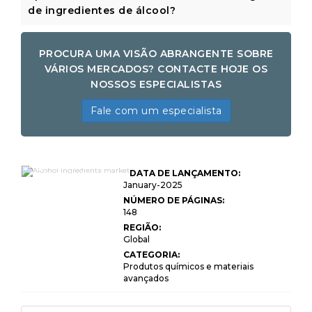
de ingredientes de álcool?
PROCURA UMA VISÃO ABRANGENTE SOBRE
VÁRIOS MERCADOS? CONTACTE HOJE OS
NOSSOS ESPECIALISTAS
Fale com um especialista
Ingredientes
DATA DE LANÇAMENTO:
globais de álcool
Tamanho do
January-2025
mercado,
NÚMERO DE PÁGINAS:
participação,
148
crescimento e
análise da indústria,
REGIÃO:
por tipo (levedura,
Global
enzimas, aromas,
corantes,
CATEGORIA:
estabilizadores,
Produtos químicos e materiais
outros), por
avançados
aplicação (cerveja,
vinho, espíritos,
bebidas RTD,
outros) e análise