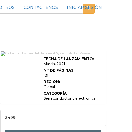
SOTROS
CONTÁCTENOS
INICIAR SESIÓN
Informe de investigación de mercado global
del sistema de infoentretenimiento con
FECHA DE LANZAMIENTO:
pantalla táctil 2033 Edición profesional
March-2021
N.º DE PÁGINAS:
131
REGIÓN:
Global
CATEGORÍA:
Semiconductor y electrónica
3499