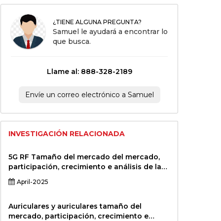
¿TIENE ALGUNA PREGUNTA?
Samuel le ayudará a encontrar lo
que busca.
Llame al: 888-328-2189
Envíe un correo electrónico a Samuel
INVESTIGACIÓN RELACIONADA
5G RF Tamaño del mercado del mercado,
participación, crecimiento e análisis de la
industria, por componente (amplificadores
April-2025
de potencia, amplificadores de bajo ruido,
mezcladores, osciladores, antenas), por
banda de frecuencia (sub-6 GHz, MMWAVE),
Auriculares y auriculares tamaño del
por aplicación (infraestructura de
mercado, participación, crecimiento e