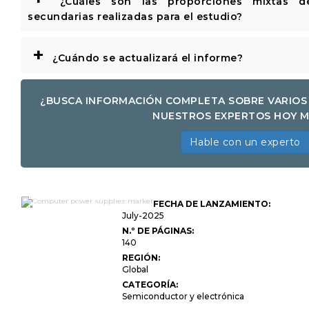
¿Cuáles son las proporciones mixtas de 
secundarias realizadas para el estudio?
+
¿Cuándo se actualizará el informe?
¿BUSCA INFORMACIÓN COMPLETA SOBRE VARIOS
NUESTROS EXPERTOS HOY 
Hable con un experto
El tamaño del mercado
FECHA DE LANZAMIENTO:
del mercado, el tamaño
del mercado, la
July-2025
participación y el análisis
N.º DE PÁGINAS:
de impacto Covid-19, por
140
tipo (fuente de
alimentación de CA,
REGIÓN:
suministro de
Global
alimentación de CC), por
potencia de salida (baja,
CATEGORÍA:
media, alta), por
Semiconductor y electrónica
aplicación