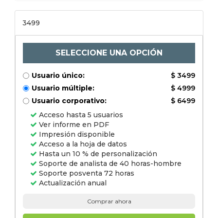
(computadoras,
computadoras portátiles)
y por región (América del
3499
Norte, Europa, Asia-
Pacífico, América Latina,
Medio Oriente y África),
análisis y pronosticado
2022-2028
SELECCIONE UNA OPCIÓN
Usuario único:
$ 3499
Usuario múltiple:
$ 4999
Usuario corporativo:
$ 6499
Acceso hasta 5 usuarios
Ver informe en PDF
Impresión disponible
Acceso a la hoja de datos
Hasta un 10 % de personalización
Soporte de analista de 40 horas-hombre
Soporte posventa 72 horas
Actualización anual
Comprar ahora