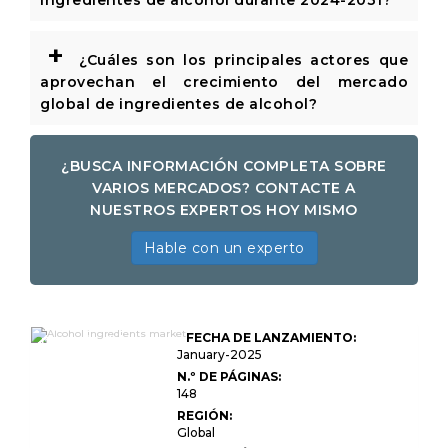
ingredientes de alcohol durante 2024-2031?
+
¿Cuáles son los principales actores que
aprovechan el crecimiento del mercado
global de ingredientes de alcohol?
¿BUSCA INFORMACIÓN COMPLETA SOBRE
VARIOS MERCADOS? CONTACTE A
NUESTROS EXPERTOS HOY MISMO
Hable con un experto
Tamaño del
FECHA DE LANZAMIENTO:
mercado del
mercado de
January-2025
ingredientes del
N.º DE PÁGINAS:
alcohol globales,
148
participación,
crecimiento e
REGIÓN:
análisis de la
Global
industria, por tipo