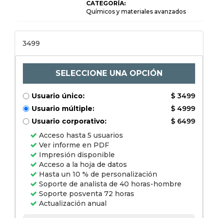
(levadura, enzimas,
CATEGORÍA:
aromatizantes,
Químicos y materiales avanzados
colorantes,
estabilizadores,
otros), por
aplicación (cerveza,
3499
vino, licores,
bebidas RTD, otros)
y análisis regional,
2024-2031
SELECCIONE UNA OPCIÓN
Usuario único:
$ 3499
Usuario múltiple:
$ 4999
Usuario corporativo:
$ 6499
Acceso hasta 5 usuarios
Ver informe en PDF
Impresión disponible
Acceso a la hoja de datos
Hasta un 10 % de personalización
Soporte de analista de 40 horas-hombre
Soporte posventa 72 horas
Actualización anual