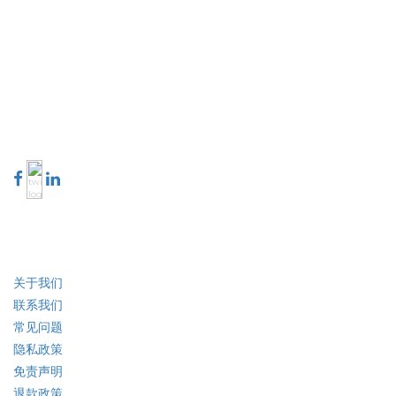
Extrapolate 拥有遍布全球的顶级出版商网络，覆盖市场和微型市场，为决策者
提供强大力量。我们的出版商网络排名基于报告质量和客户反馈索引。
talk@extrapolate.com
888-328-2189
与我们联系
行业
快速链接
关于我们
联系我们
常见问题
隐私政策
免责声明
退款政策