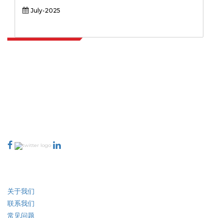
(Independent Teams, Sports Franchise-Owned,
Seminars, Music Concerts, Sports Events,
July-2025
Entertainment Conglomerate-Owned) and
Exhibitions & Trade Shows, Festivals, Others) By
Regional Analysis, 2024-2031
Revenue Source (Ticket Sales, Sponsorship,
Advertising, Merchandise, Others) By Organizer
(Corporate, Government, Entertainment, Sports
Bodies, Independent Organizers) By Mode
(Physical, Virtual, Hybrid), and Regional
Analysis, 2024-2031
Extrapolate 拥有遍布全球的顶级出版商网络，覆盖市场和微型市场，为决策
者提供强大力量。我们的出版商网络排名基于报告质量和客户反馈索引。
talk@extrapolate.com
888-328-2189
与我们联系
行业
快速链接
关于我们
联系我们
常见问题