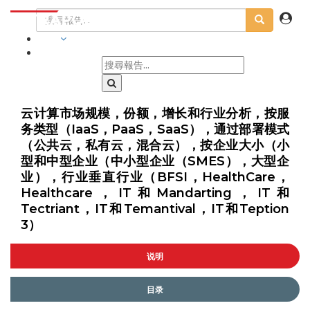
行業
云计算市场规模，份额，增长和行业分析，按服
务类型（IaaS，PaaS，SaaS），通过部署模式
（公共云，私有云，混合云），按企业大小（小
型和中型企业（中小型企业（SMES），大型企
业），行业垂直行业（BFSI，HealthCare，
Healthcare，IT和Mandarting，IT和
Tectriant，IT和Temantival，IT和Teption
3）
说明
目录