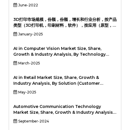
June-2022
3D打印市场规模，份额，份额，增长和行业分析，按产品
类型（3D打印机，印刷材料，软件），按应用（原型，制
造，医疗保健，航空，航空，汽车），最终用户（工业，
January-2025
医疗保健，汽车，汽车，自动化，消费品，教育），以及
区域分析，2024-2031131-2031-2031131-2024-
20311
AI in Computer Vision Market Size, Share,
Growth & Industry Analysis, By Technology
(Machine Learning, Deep Learning,
March-2025
Convolutional Neural Networks (CNN),
Reinforcement Learning, Others), By
Application (Healthcare, Automotive, Security &
AI in Retail Market Size, Share, Growth &
Surveillance, Retail, Manufacturing, Aerospace
Industry Analysis, By Solution (Customer
& Defense, Others), By End-User (Industrial,
Relationship Management (CRM), Supply Chain
May-2025
Consumer Electronics, Healthcare, Automotive,
and Logistics, Inventory Management, Visual
Security, Others), and Regional Analysis, 2024-
Search, Chatbots, Price Optimization) By
2031
Technology (Machine Learning, Natural
Automotive Communication Technology
Language Processing (NLP), Computer Vision,
Market Size, Share, Growth & Industry Analysis,
Context-Aware Computing) By Deployment
By Bus Module (Local Interconnect Network
September-2024
(Cloud, On-premise) By Application (Predictive
(LIN), Controller Area Network (CAN), FlexRay,
Analytics, In-Store Experience, Customer
Media-oriented Systems Transport (MOST),