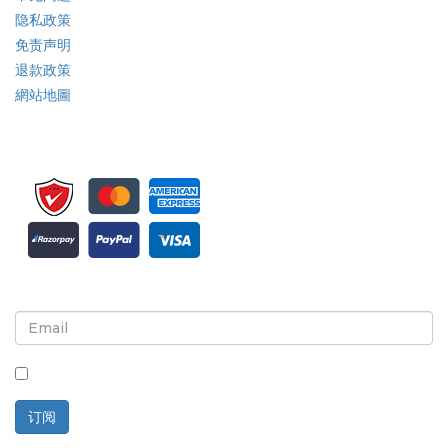
隐私政策
免责声明
退款政策
網站地圖
注册接收新闻简报和更新
选中此框，即表示您同意接收新闻简报和通讯。
订阅