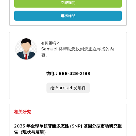
立即询问
请求样品
有问题吗？
Samuel 将帮助您找到您正在寻找的内
容。
致电：888-328-2189
给 Samuel 发邮件
相关研究
2033 年全球单核苷酸多态性 (SNP) 基因分型市场研究报
告（现状与展望）