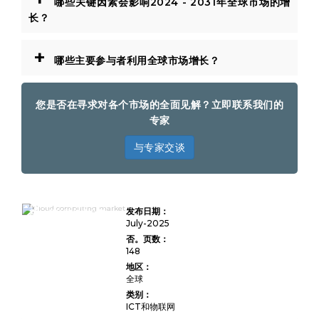
哪些关键因素会影响2024 - 2031年全球市场的增
长？
+
哪些主要参与者利用全球市场增长？
您是否在寻求对各个市场的全面见解？立即联系我们的
专家
与专家交谈
云计算市场规模，份
发布日期：
额，增长和行业分析，
按服务类型（IaaS，
July-2025
PaaS，SaaS），通过
否。页数：
部署模式（公共云，私
148
有云，混合云），按企
业大小（小型和中型企
地区：
业（中小型企业
全球
（SMES），大型企
业），行业垂直行业
类别：
（BFSI，
ICT和物联网
HealthCare，