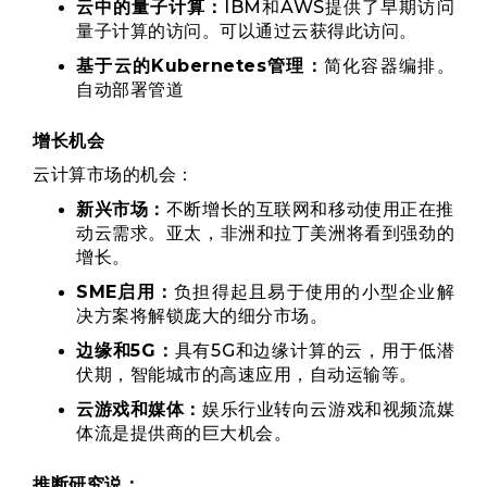
云中的量子计算：
IBM和AWS提供了早期访问
量子计算的访问。可以通过云获得此访问。
基于云的Kubernetes管理：
简化容器编排。
自动部署管道
增长机会
云计算市场的机会：
新兴市场：
不断增长的互联网和移动使用正在推
动云需求。亚太，非洲和拉丁美洲将看到强劲的
增长。
SME启用：
负担得起且易于使用的小型企业解
决方案将解锁庞大的细分市场。
边缘和5G：
具有5G和边缘计算的云，用于低潜
伏期，智能城市的高速应用，自动运输等。
云游戏和媒体：
娱乐行业转向云游戏和视频流媒
体流是提供商的巨大机会。
推断研究说：