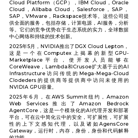
Cloud Platform（GCP），IBM Cloud，Oracle
Cloud，Alibaba Cloud，Salesforce，SAP，
SAP，VMware，Rackspace技术等。这些公司提
供全面的服务，包括存储，计算电源，AI服务，分析
等。它们的竞争优势在于生态系统的实力，全球数据
中心网络和持续的技术创新。
2025年5月，NVIDIA推出了DGX Cloud Lepton，
这是一个在Computex上揭幕的新型GPU-
Marketplace平台，使开发人员能够在
CoreWeave，Lambda和Crusoe扩大基于云的AI
Infrastructure访问传统的Mega-Mega-Cloud
Clodeders的提供商等提供商中访问未使用的
NVIDIA GPU容量。
2025年6月，在AWS Summit纽约，Amazon
Web Services推出了Amazon Bedrock
AgentCore，这是一个模块化的AI代理开发和部署
平台，可在云中简化云中的安全，可扩展性，可扩展
性的上下文感知代理，以及诸如AgensCore
Gateway，运行时，内存，身份，身份和代码解释
的功能。