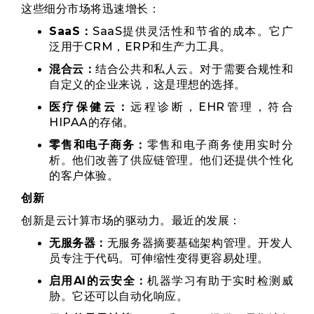
这些细分市场将迅速增长：
SaaS：
SaaS提供灵活性和节省的成本。它广
泛用于CRM，ERP和生产力工具。
混合云：
结合公共和私人云。对于需要合规性和
自定义的企业来说，这是理想的选择。
医疗保健云：
远程诊断，EHR管理，符合
HIPAA的存储。
零售和电子商务：
零售和电子商务使用实时分
析。他们改善了供应链管理。他们还提供个性化
的客户体验。
创新
创新是云计算市场的驱动力。最近的发展：
无服务器：
无服务器摘要基础架构管理。开发人
员专注于代码。可伸缩性变得更容易处理。
启用AI的云安全：
机器学习有助于实时检测威
胁。它还可以自动化响应。