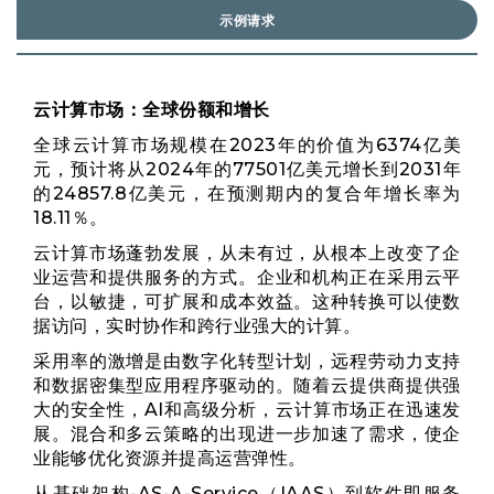
示例请求
云计算市场：全球份额和增长
全球云计算市场规模在2023年的价值为6374亿美
元，预计将从2024年的77501亿美元增长到2031年
的24857.8亿美元，在预测期内的复合年增长率为
18.11％。
云计算市场蓬勃发展，从未有过，从根本上改变了企
业运营和提供服务的方式。企业和机构正在采用云平
台，以敏捷，可扩展和成本效益。这种转换可以使数
据访问，实时协作和跨行业强大的计算。
采用率的激增是由数字化转型计划，远程劳动力支持
和数据密集型应用程序驱动的。随着云提供商提供强
大的安全性，AI和高级分析，云计算市场正在迅速发
展。混合和多云策略的出现进一步加速了需求，使企
业能够优化资源并提高运营弹性。
从基础架构-AS-A-Service（IAAS）到软件即服务