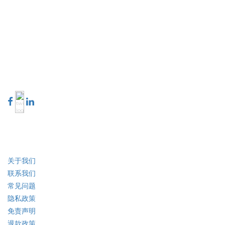
Extrapolate 拥有遍布全球的顶级出版商网络，覆盖市场和微型市场，为决策者
提供强大力量。我们的出版商网络排名基于报告质量和客户反馈索引。
talk@extrapolate.com
888-328-2189
与我们联系
行业
快速链接
关于我们
联系我们
常见问题
隐私政策
免责声明
退款政策