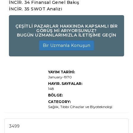
İNCİR. 34 Finansal Genel Bakış
İNCİR. 35 SWOT Analizi
ÇEŞİTLİ PAZARLAR HAKKINDA KAPSAMLI BİR
GÖRÜŞ Mİ ARIYORSUNUZ?
BUGÜN UZMANLARIMIZLA İLETİŞİME GEÇİN
Bir Uzmanla Konuşun
Sağlık ve Sağlık
YAYIM TARİHİ:
Pazarı Boyutu,
Paylaşım,
January-1970
Büyüme ve
HAYIR. SAYFALAR:
Endüstri
148
Analizi, Ürün
Türüne (Kişisel
BÖLGE:
Bakım,
CATEGORY:
Fonksiyonel
Gıdalar ve
Sağlık, Tıbbi Cihazlar ve Biyoteknoloji
İçecekler,
Sağlık Turizmi,
Fitness
Ekipmanları,
3499
Önleyici ve
Kişiselleştirilmiş