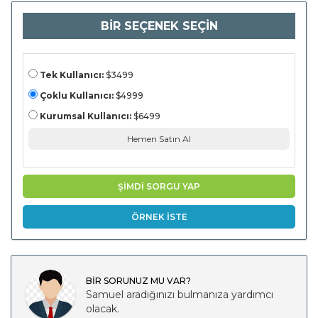
Sağlık)
Uygulamaya
BİR SEÇENEK SEÇİN
Göre
(Beslenme,
Fitness, Zihinsel
Sağlık) Son
Kullanıcı
tarafından
Tek Kullanıcı:
$3499
(bireysel
Tüketiciler,
Çoklu Kullanıcı:
$4999
Kurumsal
Sağlık
Kurumsal Kullanıcı:
$6499
Programları,
Sağlık
Hemen Satın Al
Sağlayıcıları) ve
Bölgesel
Analiz) ve
Sağlayıcıları)
ŞİMDİ SORGU YAP
ÖRNEK İSTE
BİR SORUNUZ MU VAR?
Samuel aradığınızı bulmanıza yardımcı
olacak.