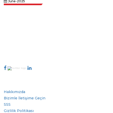
June-2025
Extrapolate, karar alma gücünü getiren pazarları ve mikro pazarları
kapsayan dünya çapındaki en iyi yayıncılardan oluşan rafine bir ağa
sahiptir. Yayıncı ağımız, üretilen raporların kalitesine ve müşteri geri
bildirimlerine göre sıralanır. Dizinleme.
talk@extrapolate.com
888-328-2189
Bizimle İletişime Geçin
Sektör
Hızlı Bağlantılar
Hakkımızda
Bizimle İletişime Geçin
SSS
Gizlilik Politikası