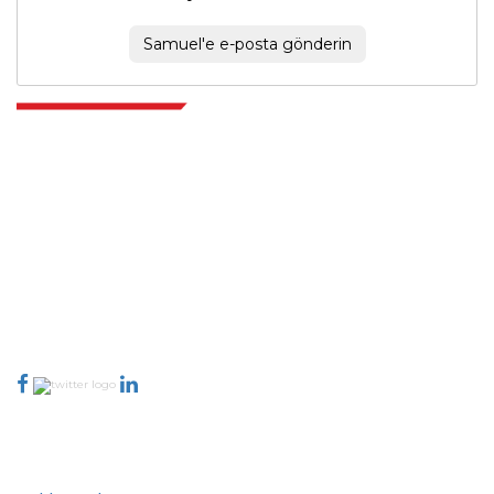
Samuel'e e-posta gönderin
Extrapolate, karar alma gücünü getiren pazarları ve mikro pazarları
kapsayan dünya çapındaki en iyi yayıncılardan oluşan rafine bir ağa
sahiptir. Yayıncı ağımız, üretilen raporların kalitesine ve müşteri geri
bildirimlerine göre sıralanır. Dizinleme.
talk@extrapolate.com
888-328-2189
Bizimle İletişime Geçin
Sektör
Hızlı Bağlantılar