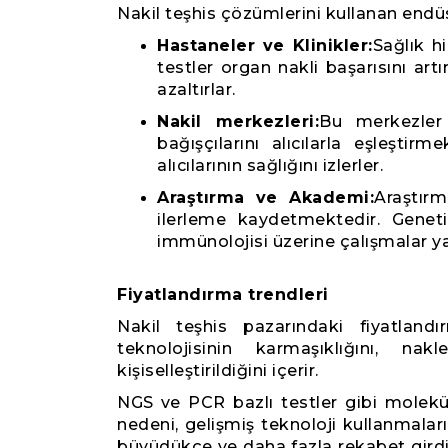
Nakil teşhis çözümlerini kullanan endüstr
Hastaneler ve Klinikler:
Sağlık hi
testler organ nakli başarısını art
azaltırlar.
Nakil merkezleri:
Bu merkezler 
bağışçılarını alıcılarla eşleştirm
alıcılarının sağlığını izlerler.
Araştırma ve Akademi:
Araştırm
ilerleme kaydetmektedir. Geneti
immünolojisi üzerine çalışmalar ya
Fiyatlandırma trendleri
Nakil teşhis pazarındaki fiyatlandır
teknolojisinin karmaşıklığını, n
kişiselleştirildiğini içerir.
NGS ve PCR bazlı testler gibi molekül
nedeni, gelişmiş teknoloji kullanmala
büyüdükçe ve daha fazla rekabet girdik