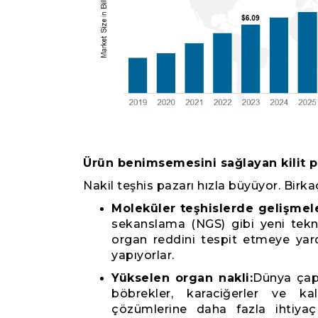
Ürün benimsemesini sağlayan kilit p
Nakil teşhis pazarı hızla büyüyor. Birk
Moleküler teşhislerde gelişmele
sekanslama (NGS) gibi yeni teknikl
organ reddini tespit etmeye yard
yapıyorlar.
Yükselen organ nakli:
Dünya çapı
böbrekler, karaciğerler ve kalp
çözümlerine daha fazla ihtiya