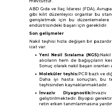
mevcuttur.
ABD Gıda ve İlaç İdaresi (FDA), Avrupa İ
gibi kilit düzenleyici organlar bu stan
genişletmek için bu düzenlemelere u
endüstrisindeki başarı için gereklidir.
Son gelişmeler
Nakil teşhisi hızla değişen bir pazard
icat var:
Yeni Nesil Sıralama (NGS):
Nakil
alıcıların hem de bağışçıların ke
Sonuç olarak nakil başarı oranları a
Moleküler teşhis:
PCR bazlı ve di
Daha iyi hasta sonuçları, bu t
teşhisinden kaynaklanmaktadır.
İnvaziv Diyagnostik:
İnvaziv
geliştirilmektedir. Biyopsi gerekti
retin erken tanımlanmasına yardım