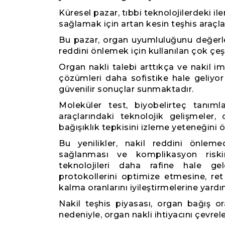
Küresel pazar, tıbbi teknolojilerdeki ile
sağlamak için artan kesin teşhis araçl
Bu pazar, organ uyumluluğunu değerle
reddini önlemek için kullanılan çok çeşit
Organ nakli talebi arttıkça ve nakil im
çözümleri daha sofistike hale geliyor
güvenilir sonuçlar sunmaktadır.
Moleküler test, biyobelirteç tanım
araçlarındaki teknolojik gelişmeler
bağışıklık tepkisini izleme yeteneğini ö
Bu yenilikler, nakil reddini önleme
sağlanması ve komplikasyon riski
teknolojileri daha rafine hale gel
protokollerini optimize etmesine, ret
kalma oranlarını iyileştirmelerine yardı
Nakil teşhis piyasası, organ bağış or
nedeniyle, organ nakli ihtiyacını çevre