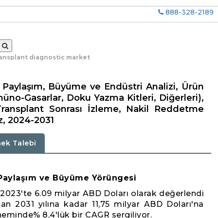
888-328-2189
ansplant diagnostic market
, Paylaşım, Büyüme ve Endüstri Analizi, Ürün
üno-Gasarlar, Doku Yazma Kitleri, Diğerleri),
Transplant Sonrası İzleme, Nakil Reddetme
iz, 2024-2031
ek Talebi
l Paylaşım ve Büyüme Yörüngesi
 2023'te 6.09 milyar ABD Doları olarak değerlendi
an 2031 yılına kadar 11,75 milyar ABD Doları'na
minde% 8,4'lük bir CAGR sergiliyor.