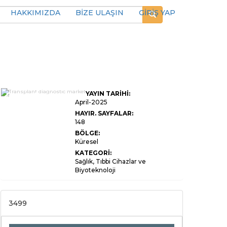
HAKKIMIZDA
BİZE ULAŞIN
GİRİŞ YAP
Transplant Teşhis
YAYIN TARİHİ:
Piyasası Boyutu,
Paylaşım, Büyüme ve
April-2025
Endüstri Analizi, Ürün
HAYIR. SAYFALAR:
Tipine Göre
148
(Moleküler Teşhis,
İmmüno-Gasarlar,
BÖLGE:
Doku Yazma Kitleri,
Küresel
Diğerleri), (Organ
Nakli Uyumluluğu
KATEGORİ:
Testi, Transplant
Sağlık, Tıbbi Cihazlar ve
Sonrası İzleme, Nakil
Biyoteknoloji
Reddetme Tespiti,
Diğerleri) ve Bölgesel
Analiz, 2024-2031
3499