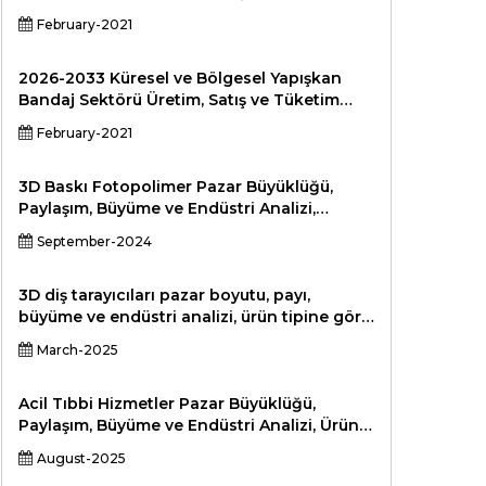
Durumu ve Beklentiler Profesyonel Pazar
February-2021
Araştırması Raporu Standart Versiyon
2026-2033 Küresel ve Bölgesel Yapışkan
Bandaj Sektörü Üretim, Satış ve Tüketim
Durumu ve Beklentiler Profesyonel Pazar
February-2021
Araştırması Raporu Standart Versiyon
3D Baskı Fotopolimer Pazar Büyüklüğü,
Paylaşım, Büyüme ve Endüstri Analizi,
Teknolojiye Göre (Dijital Işık İşleme, Polyjet,
September-2024
Stereolitografi, Üretan Dökümü), Işık
Spektrumu (Ultraviyole, Görünür, Kızılötesi),
Dikey (Havacılık ve Diğerleri), Tüketici
3D diş tarayıcıları pazar boyutu, payı,
Malları, Elektronik ve ve Bölge, Üretim,
büyüme ve endüstri analizi, ürün tipine göre
Üretim, Üretim, Üretim, Üretim, Üretim, 202
(intraoral tarayıcılar, ekstraoral tarayıcılar,
March-2025
hibrit tarayıcılar), (teşhis görüntüleme,
tedavi planlaması, ortodonti, implantoloji,
kozmetik diş hekimliği), son kullanıcı
Acil Tıbbi Hizmetler Pazar Büyüklüğü,
tarafından (diş klinikleri, hastaneler,
Paylaşım, Büyüme ve Endüstri Analizi, Ürün
araştırma ve akademik analizi) tarafından
Türüne Göre (Yaşam Desteği ve Acil
August-2025
Resüsitasyon Ekipmanları, Hasta İzleme