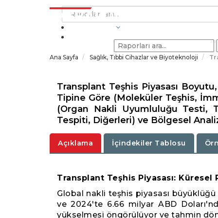
SEKTÖRLER
Ana Sayfa
Sağlık, Tıbbi Cihazlar ve Biyoteknoloji
Tr
Transplant Teşhis Piyasası Boyutu
Tipine Göre (Moleküler Teşhis, İmm
(Organ Nakli Uyumluluğu Testi, 
Tespiti, Diğerleri) ve Bölgesel Anal
Açıklama
İçindekiler Tablosu
Örn
Transplant Teşhis Piyasası: Kürese
Global nakli teşhis piyasası büyüklüğü
ve 2024'te 6.66 milyar ABD Doları'nd
yükselmesi öngörülüyor ve tahmin döne