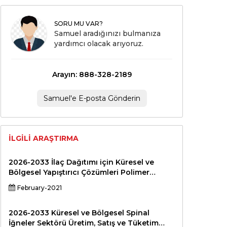
SORU MU VAR?
Samuel aradığınızı bulmanıza
yardımcı olacak arıyoruz.
Arayın: 888-328-2189
Samuel'e E-posta Gönderin
İLGILI ARAŞTIRMA
2026-2033 İlaç Dağıtımı için Küresel ve
Bölgesel Yapıştırıcı Çözümleri Polimer
Endüstrisi Üretim, Satış ve Tüketim Durumu
February-2021
ve Beklentiler Profesyonel Pazar Araştırması
Raporu Standart Versiyon
2026-2033 Küresel ve Bölgesel Spinal
İğneler Sektörü Üretim, Satış ve Tüketim