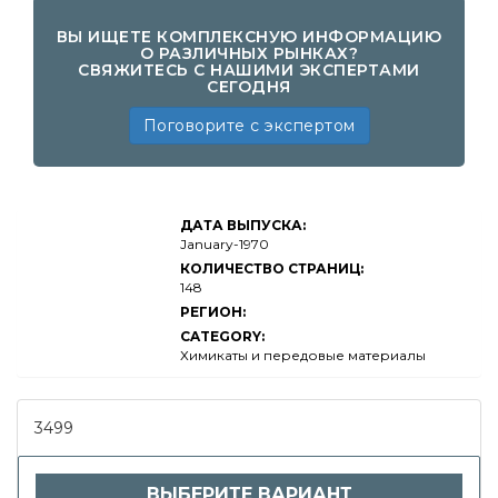
ВЫ ИЩЕТЕ КОМПЛЕКСНУЮ ИНФОРМАЦИЮ
О РАЗЛИЧНЫХ РЫНКАХ?
СВЯЖИТЕСЬ С НАШИМИ ЭКСПЕРТАМИ
СЕГОДНЯ
Поговорите с экспертом
Антистатический
ДАТА ВЫПУСКА:
рынок напольных
покрытий, доля,
January-1970
доля, анализ
КОЛИЧЕСТВО СТРАНИЦ:
роста и отрасли,
148
по типу
(виниловый пол,
РЕГИОН:
резиновый пол,
CATEGORY:
эпоксидные полы,
плитки, другие),
Химикаты и передовые материалы
по применению
(электроника,
здравоохранение,
центры
3499
обработки
обработки
обработки
данных,
ВЫБЕРИТЕ ВАРИАНТ
производство,