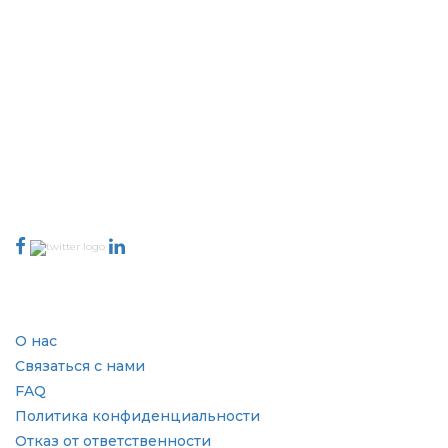
Extrapolate имеет отлаженную сеть ведущих издателей по всему
миру, охватывающую рынки и микрорынки, которые привносят
силу принятия решений. Наша сеть издателей ранжируется на
основе качества отчетов, подготовленных вместе с индексацией
отзывов клиентов.
talk@extrapolate.com
888-328-2189
Свяжитесь с нами
Отрасль
Быстрые ссылки
О нас
Связаться с нами
FAQ
Политика конфиденциальности
Отказ от ответственности