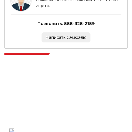
ищете.
Позвонить: 888-328-2189
Написать Сэмюэлю
Extrapolate имеет отлаженную сеть ведущих издателей по всему
миру, охватывающую рынки и микрорынки, которые привносят
силу принятия решений. Наша сеть издателей ранжируется на
основе качества отчетов, подготовленных вместе с индексацией
отзывов клиентов.
talk@extrapolate.com
888-328-2189
Свяжитесь с нами