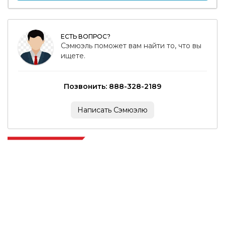
ЕСТЬ ВОПРОС?
Сэмюэль поможет вам найти то, что вы
ищете.
Позвонить: 888-328-2189
Написать Сэмюэлю
Extrapolate имеет отлаженную сеть ведущих издателей по всему
миру, охватывающую рынки и микрорынки, которые привносят
силу принятия решений. Наша сеть издателей ранжируется на
основе качества отчетов, подготовленных вместе с индексацией
отзывов клиентов.
talk@extrapolate.com