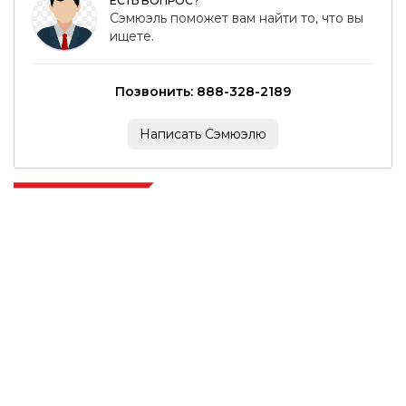
ЕСТЬ ВОПРОС?
Сэмюэль поможет вам найти то, что вы
ищете.
Позвонить: 888-328-2189
Написать Сэмюэлю
Extrapolate имеет отлаженную сеть ведущих издателей по всему
миру, охватывающую рынки и микрорынки, которые привносят
силу принятия решений. Наша сеть издателей ранжируется на
основе качества отчетов, подготовленных вместе с индексацией
отзывов клиентов.
talk@extrapolate.com
888-328-2189
Свяжитесь с нами