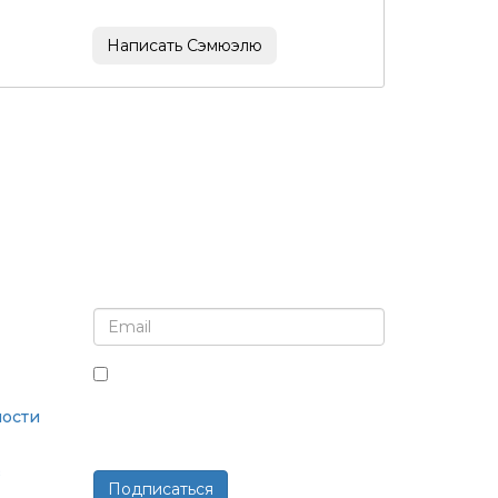
Написать Сэмюэлю
Подпишитесь на рассылку и обновления
Установив этот флажок, вы
соглашаетесь получать рассылки
ости
и сообщения.
в
Подписаться