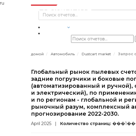
ru
ОТРАСЛИ
домой
Автомобиль
Dustcart market
Запрос 
Глобальный рынок пылевых счето
задние погрузчики и боковые пог
(автоматизированный и ручной), 
и электрический), по применен
и по регионам - глобальной и р
рыночный разум, комплексный ан
прогнозирование 2022-2030.
April 2025
|
Количество страниц:
���1��