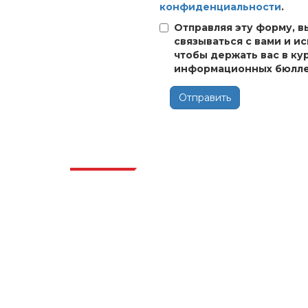
конфиденциальности
.
Отправляя эту форму, в
связываться с вами и и
чтобы держать вас в ку
информационных бюлле
Отправить
Отра
Extrapolate имеет отлаженную сеть
ведущих издателей по всему миру,
охватывающую рынки и микрорынки,
которые привносят силу принятия
решений. Наша сеть издателей
ранжируется на основе качества
отчетов, подготовленных вместе с
индексацией отзывов клиентов.