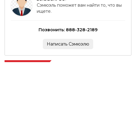
Сэмюэль поможет вам найти то, что вы
ищете.
Позвонить: 888-328-2189
Написать Сэмюэлю
Extrapolate имеет отлаженную сеть ведущих издателей по всему
миру, охватывающую рынки и микрорынки, которые привносят
силу принятия решений. Наша сеть издателей ранжируется на
основе качества отчетов, подготовленных вместе с индексацией
отзывов клиентов.
talk@extrapolate.com
888-328-2189
Свяжитесь с нами