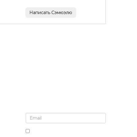
Написать Сэмюэлю
Подпишитесь на рассылку и обновления
Установив этот флажок, вы