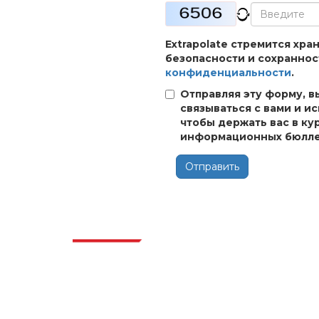
Extrapolate стремится хр
безопасности и сохраннос
конфиденциальности
.
Отправляя эту форму, в
связываться с вами и и
чтобы держать вас в ку
информационных бюлле
Отправить
Отра
Extrapolate имеет отлаженную сеть
ведущих издателей по всему миру,
охватывающую рынки и микрорынки,
которые привносят силу принятия