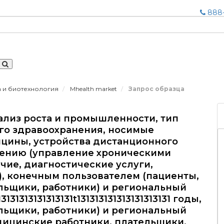
888-
а и биотехнология
Mhealth market
Запрос образца
ализ роста и промышленности, тип
го здравоохранения, носимые
цины, устройства дистанционного
нению (управление хроническими
чие, диагностические услуги,
), конечным пользователем (пациенты,
льщики, работники) и региональный
3131313131313131t131313131313131313131 годы,
льщики, работники) и региональный
медицинские работники, плательщики,