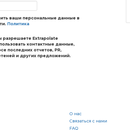
анить ваши персональные данные в
ти.
Политика
ы разрешаете Extrapolate
спользовать контактные данные,
рсе последних отчетов, PR,
теней и других предложений.
сль
Быстрые ссылки
О нас
Связаться с нами
FAQ