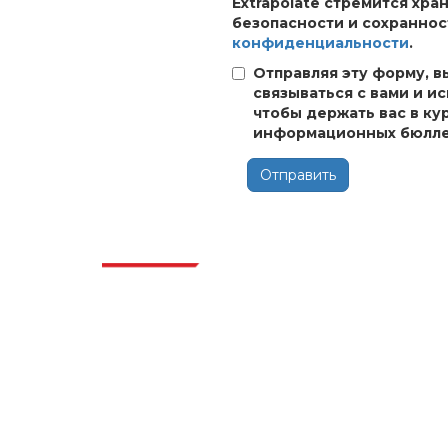
Extrapolate стремится хр
безопасности и сохраннос
конфиденциальности
.
Отправляя эту форму, в
связываться с вами и и
чтобы держать вас в ку
информационных бюлле
Отправить
Отра
Extrapolate имеет отлаженную сеть
ведущих издателей по всему миру,
охватывающую рынки и микрорынки,
которые привносят силу принятия
решений. Наша сеть издателей
ранжируется на основе качества
отчетов, подготовленных вместе с
индексацией отзывов клиентов.