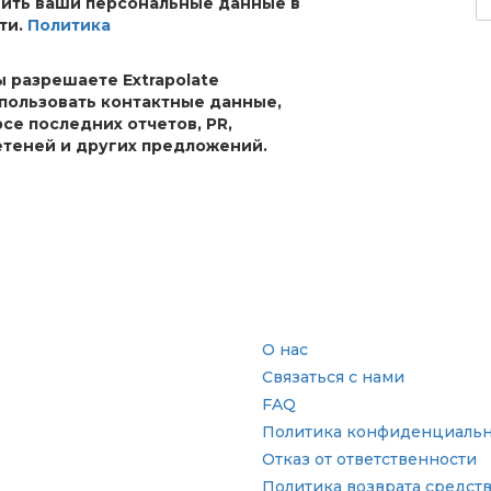
анить ваши персональные данные в
ти.
Политика
ы разрешаете Extrapolate
спользовать контактные данные,
рсе последних отчетов, PR,
теней и других предложений.
сль
Быстрые ссылки
О нас
Связаться с нами
FAQ
Политика конфиденциальн
Отказ от ответственности
Политика возврата средст