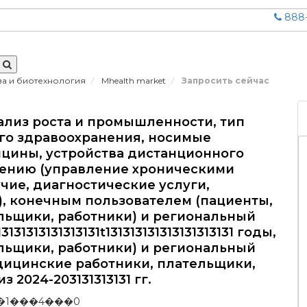
888-
ва и биотехнология
Mhealth market
Запросить сейчас
ализ роста и промышленности, тип
го здравоохранения, носимые
цины, устройства дистанционного
нению (управление хроническими
чие, диагностические услуги,
), конечным пользователем (пациенты,
льщики, работники) и региональный
3131313131313131t131313131313131313131 годы,
льщики, работники) и региональный
медицинские работники, плательщики,
 2024-203131313131 гг.
�1���4���0