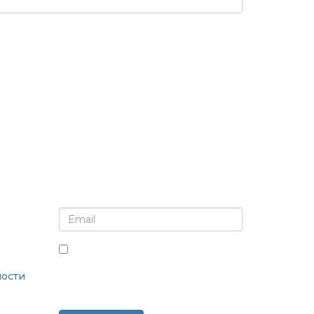
Подпишитесь на рассылку и обновления
Установив этот флажок, вы
соглашаетесь получать рассылки
ости
и сообщения.
в