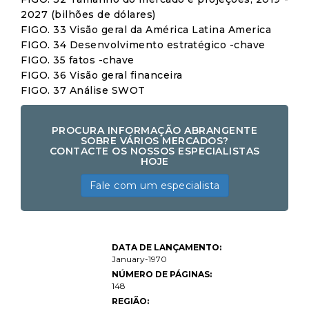
2027 (bilhões de dólares)
FIGO. 33 Visão geral da América Latina America
FIGO. 34 Desenvolvimento estratégico -chave
FIGO. 35 fatos -chave
FIGO. 36 Visão geral financeira
FIGO. 37 Análise SWOT
PROCURA INFORMAÇÃO ABRANGENTE
SOBRE VÁRIOS MERCADOS?
CONTACTE OS NOSSOS ESPECIALISTAS
HOJE
Fale com um especialista
Infuser Water Bottles Market
DATA DE LANÇAMENTO:
Size, Share, Growth &
Industry Analysis, By Product
January-1970
Type (Plastic Infuser Bottles,
NÚMERO DE PÁGINAS:
Glass Infuser Bottles,
148
Stainless Steel Infuser
Bottles), By Capacity (Less
REGIÃO:
than 500 ml, 500 ml – 1 Liter,