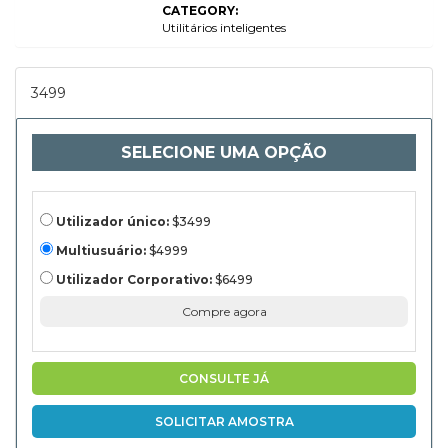
CATEGORY:
Above 1 Liter), By Distribution
Channel (Online Retail,
Utilitários inteligentes
Supermarkets/Hypermarkets,
Specialty Stores, Others), By
End-User (Individuals,
Corporates, Fitness Centers,
3499
Schools & Institutions), and
Análise Regional, 2024-2031
SELECIONE UMA OPÇÃO
Utilizador único:
$3499
Multiusuário:
$4999
Utilizador Corporativo:
$6499
Compre agora
CONSULTE JÁ
SOLICITAR AMOSTRA