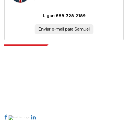
Ligar: 888-328-2189
Enviar e-mail para Samuel
Extrapolate, karar alma gücünü getiren pazarları ve mikro pazarları
kapsayan dünya çapındaki en iyi yayıncılardan oluşan rafine bir ağa
sahiptir. Yayıncı ağımız, üretilen raporların kalitesine ve müşteri geri
bildirimlerine göre sıralanır. Dizinleme.
talk@extrapolate.com
888-328-2189
Bizimle İletişime Geçin
Sektör