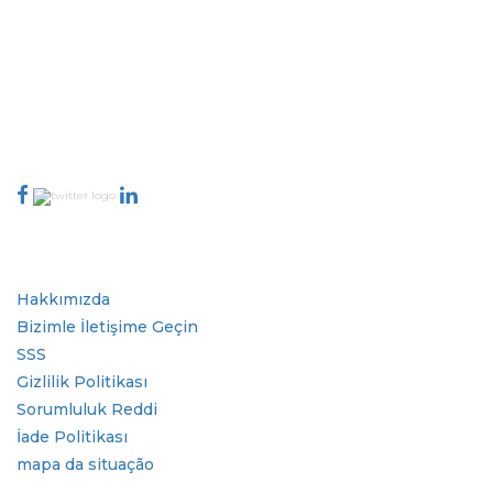
kapsayan dünya çapındaki en iyi yayıncılardan oluşan rafine bir ağa
sahiptir. Yayıncı ağımız, üretilen raporların kalitesine ve müşteri geri
bildirimlerine göre sıralanır. Dizinleme.
talk@extrapolate.com
888-328-2189
Bizimle İletişime Geçin
Sektör
Hızlı Bağlantılar
Hakkımızda
Bizimle İletişime Geçin
SSS
Gizlilik Politikası
Sorumluluk Reddi
İade Politikası
mapa da situação