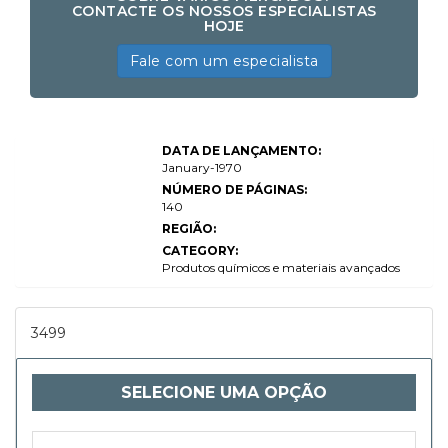
CONTACTE OS NOSSOS ESPECIALISTAS
HOJE
Fale com um especialista
3D Printing
DATA DE LANÇAMENTO:
Plastics Market
Size, Share,
January-1970
Growth &
NÚMERO DE PÁGINAS:
Industry
140
Analysis, By
Type
REGIÃO:
(Thermoplastics,
CATEGORY:
Photopolymers,
Metal-based
Produtos químicos e materiais avançados
Plastics, Others),
By Application
(Prototyping,
End-Use Parts
3499
Production,
Customization,
Tooling), By
End-User
SELECIONE UMA OPÇÃO
Industry
(Automotive,
Aerospace,
Healthcare,
Consumer