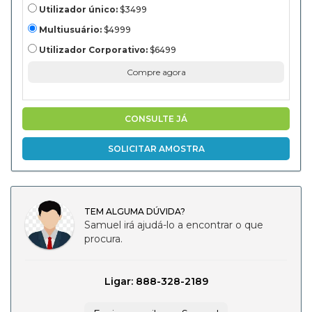
Goods, Others),
Utilizador único:
$3499
and Regional
Analysis, 2024-
Multiusuário:
$4999
2031
Utilizador Corporativo:
$6499
Compre agora
CONSULTE JÁ
SOLICITAR AMOSTRA
TEM ALGUMA DÚVIDA?
Samuel irá ajudá-lo a encontrar o que
procura.
Ligar: 888-328-2189