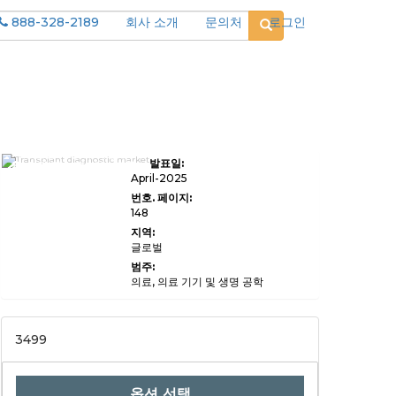
888-328-2189
회사 소개
문의처
로그인
이식 진단 시장 규모, 점유
발표일:
율, 성장 및 산업 분석, 제품
유형별 (분자 진단, 면역 분
April-2025
석, 조직 타이핑 키트, 기타),
번호. 페이지:
적용 (장기 이식 호환성 테
148
스트, 이식 후 모니터링, 이
식 거부 감지, 기타), 2024-
지역:
2031.
글로벌
범주:
의료, 의료 기기 및 생명 공학
3499
옵션 선택