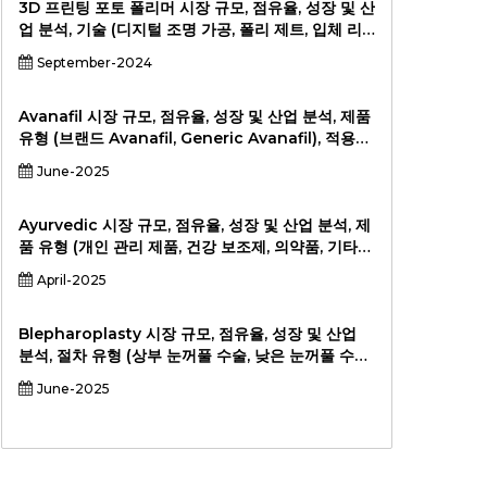
2031111111111111111111, 2024-2031.
3D 프린팅 포토 폴리머 시장 규모, 점유율, 성장 및 산
업 분석, 기술 (디지털 조명 가공, 폴리 제트, 입체 리
소그래피, 우레탄 캐스팅), 가벼운 스펙트럼 (자외선,
September-2024
가시, 적외선), 수직 (건강 관리, 항공 우주 및 방어, 자
동, 중재 산업, 제조, 소비자 및 전기 및 전기 및 기타),
2024-201
Avanafil 시장 규모, 점유율, 성장 및 산업 분석, 제품
유형 (브랜드 Avanafil, Generic Avanafil), 적용
(발기 부전, 폐 고혈압 (오프 라벨)), 최종 사용자 (병
June-2025
원, 클리닉, 온라인 약국, 원격 의료 공급자) 및 지역
분석, 2024-2031.
Ayurvedic 시장 규모, 점유율, 성장 및 산업 분석, 제
품 유형 (개인 관리 제품, 건강 보조제, 의약품, 기타),
적용 (미용 및 피부 관리, 모발 관리, 소화 건강, 통증
April-2025
완화, 기타), 배포 채널 (온라인 소매, 슈퍼마켓, 제약,
특수 상점, 기타), 2024-2031
Blepharoplasty 시장 규모, 점유율, 성장 및 산업
분석, 절차 유형 (상부 눈꺼풀 수술, 낮은 눈꺼풀 수술,
결합 된 절차) 별 (Laser-assisted, 전통적인 외과
June-2025
적, 방사선 주파수 기반, 기타) 별 (남성, 여성, 41-60
년, 61 세 이상)에 의한 기술 (Laser-assisted, 전통
적인 외과 적, 방사선 주파수 기반, 기타)에 의한 절차
유형 (Laser-assisted, 전통적인 외과 적, 방사선 주
파수 기반, 기타). 클리닉) 및 지역 분석, 2024-2031