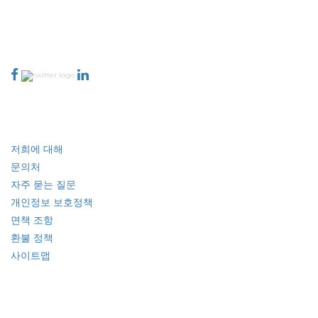
talk@extrapolate.com
888-328-2189
저희와 소통하세요
산업
빠른 링크
저희에 대해
문의처
자주 묻는 질문
개인정보 보호정책
면책 조항
환불 정책
사이트맵