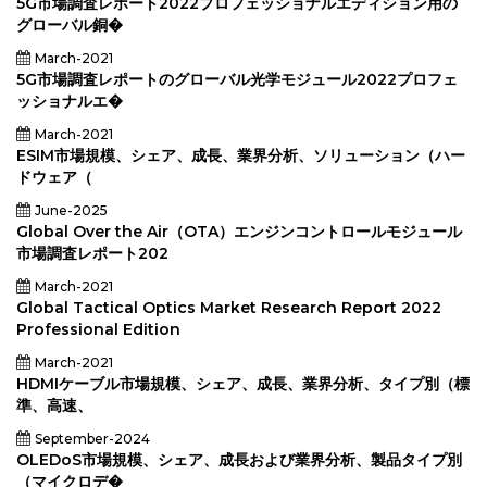
ス、ブ
5G市場調査レポート2022プロフェッショナルエディション用の
ロード
グローバル銅�
キャス
など）
March-2021
別のキ
ャプチ
5G市場調査レポートのグローバル光学モジュール2022プロフェ
ャタイ
ッショナルエ�
プ、シ
ェア、
March-2021
シェ
ア、成
ESIM市場規模、シェア、成長、業界分析、ソリューション（ハー
長、産
ドウェア（
業分
析、製
June-2025
品タイ
プ（ビ
Global Over the Air（OTA）エンジンコントロールモジュール
デオス
市場調査レポート202
イッダ
ー、照
March-2021
明シス
テム、
Global Tactical Optics Market Research Report 2022
モニタ
Professional Edition
ー、ス
トレー
March-2021
ジデバ
イス）
HDMIケーブル市場規模、シェア、成長、業界分析、タイプ別（標
による
準、高速、
キャプ
チャ型
September-2024
地域分
析、
OLEDoS市場規模、シェア、成長および業界分析、製品タイプ別
2024-
（マイクロデ�