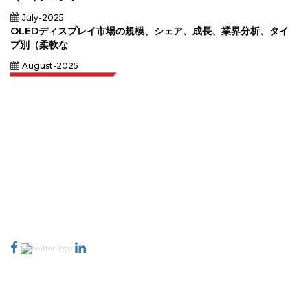
2031
July-2025
OLEDディスプレイ市場の規模、シェア、成長、業界分析、タイ
プ別（柔軟な
August-2025
Extrapolate は、市場やマイクロ市場を網羅し、意思決定の力をもたらす、世
界中のトップ パブリッシャーの洗練されたネットワークを持っています。当
社のパブリッシャー ネットワークは、作成されたレポートの品質と顧客フィ
ードバックのインデックスに基づいてランク付けされています。
talk@extrapolate.com
888-328-2189
当社へのお問い合わせ
業界
クイック リンク