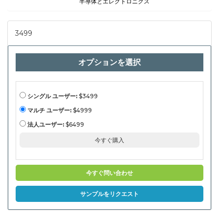
デオス
半導体とエレクトロニクス
イッチ
ャー、
照明シ
ステ
3499
ム、モ
ニタ
ー、ス
トレー
オプションを選択
ジデバ
イ
ス）、
アプリ
ケーシ
ョン
シングル ユーザー:
$3499
（映画
＆シネ
マルチ ユーザー:
$4999
マの生
産、企
法人ユーザー:
$6499
業ビデ
オ、教
今すぐ購入
育コン
テン
ツ、教
育コン
テン
今すぐ問い合わせ
ツ、ラ
イブイ
ベン
サンプルをリクエスト
ト、オ
ンライ
ンスト