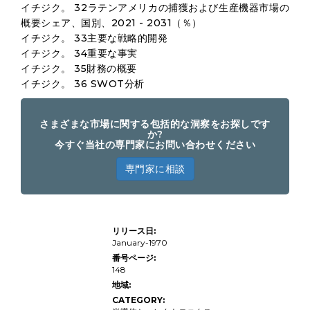
イチジク。 32ラテンアメリカの捕獲および生産機器市場の
概要シェア、国別、2021 - 2031（％）
イチジク。 33主要な戦略的開発
イチジク。 34重要な事実
イチジク。 35財務の概要
イチジク。 36 SWOT分析
さまざまな市場に関する包括的な洞察をお探しです
か?
今すぐ当社の専門家にお問い合わせください
専門家に相談
製品タ
リリース日:
イプ
（カメ
January-1970
ラ、カ
番号ページ:
ムコー
148
ダー、
オーデ
地域:
ィオ機
CATEGORY:
器、ビ