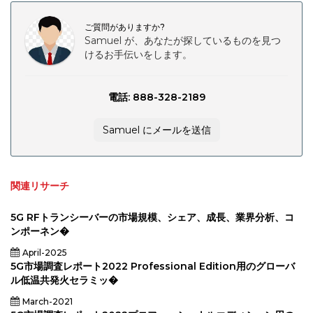
リーミ
ン
グ）、
ご質問がありますか?
エンド
ユーザ
Samuel が、あなたが探しているものを見つ
ー（プ
けるお手伝いをします。
ロのス
タジ
オ、教
育機
電話: 888-328-2189
関、教
育機
関、教
育機
Samuel にメールを送信
関、ブ
ロード
キャ
ス、ブ
ロード
関連リサーチ
キャ
ス、ブ
ロード
キャ
5G RFトランシーバーの市場規模、シェア、成長、業界分析、コ
ス、ブ
ンポーネン�
ロード
キャ
April-2025
ス、ブ
ロード
5G市場調査レポート2022 Professional Edition用のグローバ
キャス
ル低温共発火セラミッ�
ト、ブ
ロード
March-2021
キャ