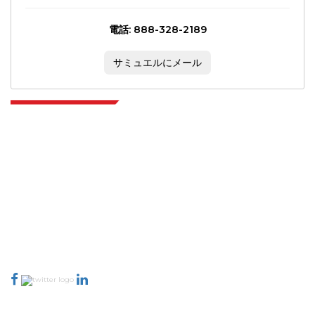
電話: 888-328-2189
サミュエルにメール
Extrapolate は、市場やマイクロ市場を網羅し、意思決定の力をもたらす、世
界中のトップ パブリッシャーの洗練されたネットワークを持っています。当
社のパブリッシャー ネットワークは、作成されたレポートの品質と顧客フィ
ードバックのインデックスに基づいてランク付けされています。
talk@extrapolate.com
888-328-2189
当社へのお問い合わせ
業界