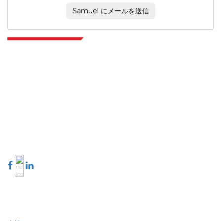
Samuel にメールを送信
Extrapolate は、市場やマイクロ市場を網羅し、意思決定の力をもたらす、世
界中のトップ パブリッシャーの洗練されたネットワークを持っています。当
社のパブリッシャー ネットワークは、作成されたレポートの品質と顧客フィ
ードバックのインデックスに基づいてランク付けされています。
talk@extrapolate.com
888-328-2189
当社へのお問い合わせ
業界
クイック リンク