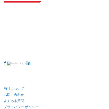
Extrapolate は、市場やマイクロ市場を網羅し、意思決定の力をもたらす、世
界中のトップ パブリッシャーの洗練されたネットワークを持っています。当
社のパブリッシャー ネットワークは、作成されたレポートの品質と顧客フィ
ードバックのインデックスに基づいてランク付けされています。
talk@extrapolate.com
888-328-2189
当社へのお問い合わせ
業界
クイック リンク
当社について
お問い合わせ
よくある質問
プライバシー ポリシー