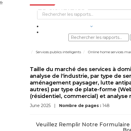
fr
SECTEURS D'ACTIVITÉ
Services publics intelligents
Online home services ma
Taille du marché des services à domic
analyse de l'industrie, par type de se
aménagement paysager, lutte antipara
autres) par type de plate-forme (Web, 
(résidentiel, commercial) et analyse 
June 2025
|
Nombre de pages :
148
Veuillez Remplir Notre Formulair
Bre