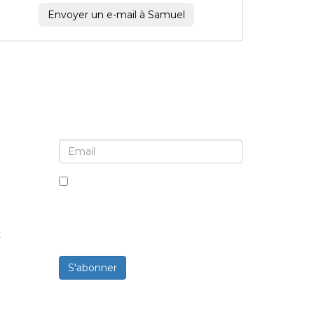
Envoyer un e-mail à Samuel
Inscrivez-vous pour la newsletter et les
mises à jour
En cochant cette case, vous
acceptez de recevoir des
newsletters et des
t
communications.
S'abonner