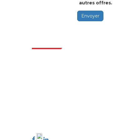
autres offres.
Envoyer
Secte
Extrapolate dispose d'un réseau raffiné
d'éditeurs de premier plan à travers le monde
couvrant les marchés et les micro-marchés
qui apportent le pouvoir de prise de décision.
Notre réseau d'éditeurs est classé en fonction
de la qualité des rapports produits ainsi que de
l'indexation des commentaires des clients.
talk@extrapolate.com
888-328-2189
Connectez-vous avec nous