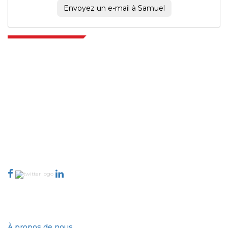
Envoyez un e-mail à Samuel
Extrapolate dispose d'un réseau raffiné d'éditeurs de premier plan à
travers le monde couvrant les marchés et les micro-marchés qui
apportent le pouvoir de prise de décision. Notre réseau d'éditeurs est
classé en fonction de la qualité des rapports produits ainsi que de
l'indexation des commentaires des clients.
talk@extrapolate.com
888-328-2189
Connectez-vous avec nous
Secteur d'activité
Liens rapides
À propos de nous