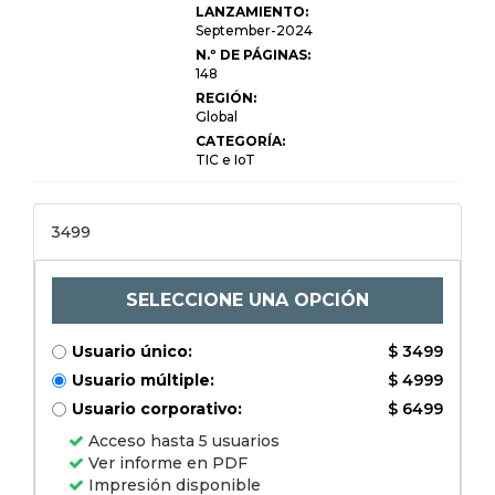
automotriz, participación,
LANZAMIENTO:
crecimiento e análisis de la
September-2024
industria, por módulo de autobús
N.º DE PÁGINAS:
(red de interconexión local (LIN), red
de área del controlador (CAN),
148
Flexray, Transporte de sistemas
REGIÓN:
orientados a medios (la mayoría),
Global
Ethernet), por clase de vehículos
(economía, mediano, lujo), por
CATEGORÍA:
aplicación (potencia, cuerpo y
TIC e IoT
comodidad de comodidad,
infoecha de información y
comunicación, seguridad y ADAS), y
análisis regionales), 2024 4-2031 4-
2031.
3499
SELECCIONE UNA OPCIÓN
Usuario único:
$ 3499
Usuario múltiple:
$ 4999
Usuario corporativo:
$ 6499
Acceso hasta 5 usuarios
Ver informe en PDF
Impresión disponible