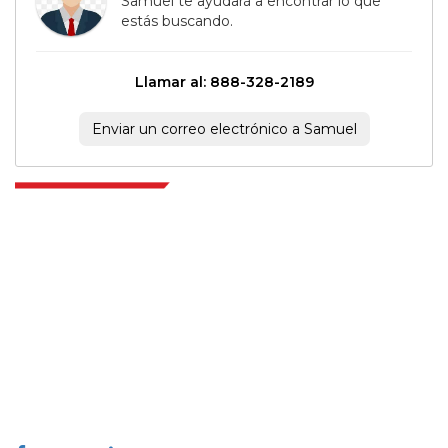
Samuel te ayudará a encontrar lo que
estás buscando.
Llamar al: 888-328-2189
Enviar un correo electrónico a Samuel
Extrapolate cuenta con una red refinada de los mejores editores de todo el
mundo que cubren mercados y micromercados y que aportan poder
para la toma de decisiones. Nuestra red de editores se clasifica en función
de la calidad de los informes producidos junto con la indexación de los
comentarios de los clientes.
talk@extrapolate.com
888-328-2189
Conéctese con nosotros