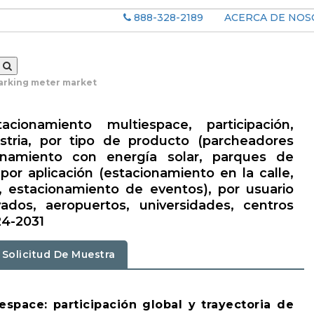
888-328-2189
ACERCA DE NO
arking meter market
onamiento multiespace, participación,
ustria, por tipo de producto (parcheadores
ionamiento con energía solar, parques de
por aplicación (estacionamiento en la calle,
, estacionamiento de eventos), por usuario
vados, aeropuertos, universidades, centros
24-2031
Solicitud De Muestra
space: participación global y trayectoria de