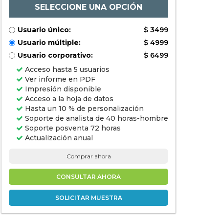
aeropuertos,
SELECCIONE UNA OPCIÓN
universidades, centros
comerciales) y análisis
regional, 2024-2031
Usuario único:
$ 3499
Usuario múltiple:
$ 4999
Usuario corporativo:
$ 6499
Acceso hasta 5 usuarios
Ver informe en PDF
Impresión disponible
Acceso a la hoja de datos
Hasta un 10 % de personalización
Soporte de analista de 40 horas-hombre
Soporte posventa 72 horas
Actualización anual
Comprar ahora
CONSULTAR AHORA
SOLICITAR MUESTRA