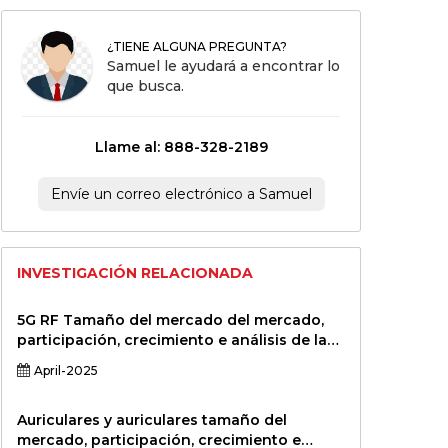
¿TIENE ALGUNA PREGUNTA?
Samuel le ayudará a encontrar lo
que busca.
Llame al: 888-328-2189
Envíe un correo electrónico a Samuel
INVESTIGACIÓN RELACIONADA
5G RF Tamaño del mercado del mercado,
participación, crecimiento e análisis de la
industria, por componente (amplificadores
April-2025
de potencia, amplificadores de bajo ruido,
mezcladores, osciladores, antenas), por
banda de frecuencia (sub-6 GHz, MMWAVE),
Auriculares y auriculares tamaño del
por aplicación (infraestructura de
mercado, participación, crecimiento e