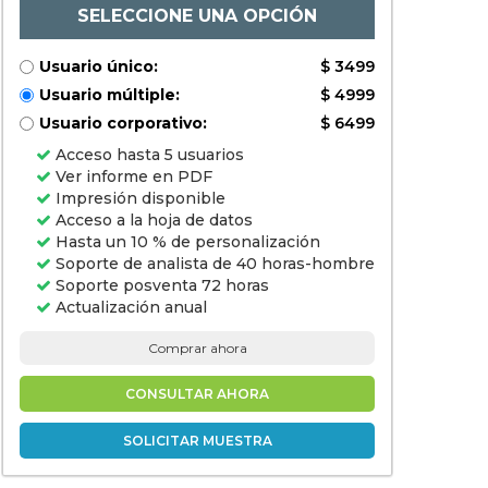
usuarios finales
SELECCIONE UNA OPCIÓN
(OEM,
fabricantes
industriales,
Usuario único:
$ 3499
empresas de
construcción,
Usuario múltiple:
$ 4999
electronics y
compañías de
Usuario corporativo:
$ 6499
productos de
consumo) y
Acceso hasta 5 usuarios
análisis
regional, 2024-
Ver informe en PDF
203110311
Impresión disponible
Acceso a la hoja de datos
Hasta un 10 % de personalización
Soporte de analista de 40 horas-hombre
Soporte posventa 72 horas
Actualización anual
Comprar ahora
CONSULTAR AHORA
SOLICITAR MUESTRA