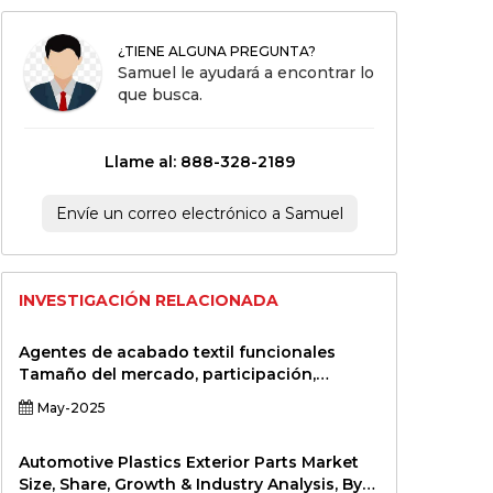
¿TIENE ALGUNA PREGUNTA?
Samuel le ayudará a encontrar lo
que busca.
Llame al: 888-328-2189
Envíe un correo electrónico a Samuel
INVESTIGACIÓN RELACIONADA
Agentes de acabado textil funcionales
Tamaño del mercado, participación,
crecimiento y análisis de la industria, por
May-2025
tipo de producto (repelentes de agua,
retardantes de llama, agentes
antimicrobianos, resistencia a las arrugas,
Automotive Plastics Exterior Parts Market
protección UV, otros) por aplicación
Size, Share, Growth & Industry Analysis, By