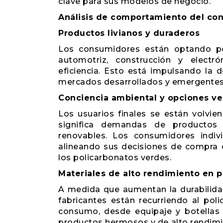
clave para sus modelos de negocio.
Análisis de comportamiento del co
Productos livianos y duraderos
Los consumidores están optando po
automotriz, construcción y electrón
eficiencia. Esto está impulsando la
mercados desarrollados y emergentes
Conciencia ambiental y opciones v
Los usuarios finales se están volvi
significa demandas de productos 
renovables. Los consumidores indiv
alineando sus decisiones de compra 
los policarbonatos verdes.
Materiales de alto rendimiento en p
A medida que aumentan la durabilidad 
fabricantes están recurriendo al po
consumo, desde equipaje y botellas 
productos hermosos y de alto rendimi