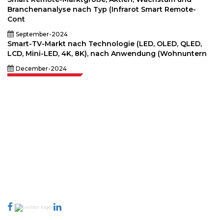
Branchenanalyse nach Typ (Infrarot Smart Remote-
Cont
September-2024
Smart-TV-Markt nach Technologie (LED, OLED, QLED,
LCD, Mini-LED, 4K, 8K), nach Anwendung (Wohnuntern
December-2024
Extrapolate verfügt über ein ausgefeiltes Netzwerk von Top-Publishern
auf der ganzen Welt, die Märkte und Mikromärkte abdecken und
Entscheidungsgewalt mitbringen. Unser Netzwerk von Publishern wird
basierend auf der Qualität der erstellten Berichte und der Indizierung von
Kundenfeedback bewertet.
talk@extrapolate.com
888-328-2189
Kontaktieren Sie uns