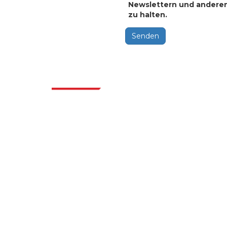
Newslettern und andere
zu halten.
Senden
Bran
Extrapolate verfügt über ein ausgefeiltes
Netzwerk von Top-Publishern auf der
ganzen Welt, die Märkte und Mikromärkte
abdecken und Entscheidungsgewalt
mitbringen. Unser Netzwerk von Publishern
wird basierend auf der Qualität der erstellten
Berichte und der Indizierung von
Kundenfeedback bewertet.
talk@extrapolate.com
888-328-2189
Kontaktieren Sie uns