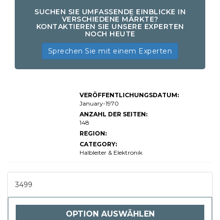
SUCHEN SIE UMFASSENDE EINBLICKE IN
VERSCHIEDENE MÄRKTE?
KONTAKTIEREN SIE UNSERE EXPERTEN
NOCH HEUTE
Sprechen Sie mit einem Experten
Kommerzielle
VERÖFFENTLICHUNGSDATUM:
Druckmarktgröße,
Aktien, Wachstums-
January-1970
und Branchenanalyse,
ANZAHL DER SEITEN:
durch Drucktyp
148
(Offset-Druck,
Digitaldruck,
REGION:
Flexografiedruck,
CATEGORY:
Screen-Druck), nach
Anwendung
Halbleiter & Elektronik
(Verpackung,
Werbung, Publizieren,
kommerziell, andere),
durch Endbenutzer
3499
(Verbraucherprodukte,
Einzelhandel,
Automobile,
Gesundheitswesen,
OPTION AUSWÄHLEN
andere) und regionale