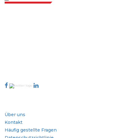
Extrapolate verfügt über ein ausgefeiltes Netzwerk von Top-Publishern
auf der ganzen Welt, die Märkte und Mikromärkte abdecken und
Entscheidungsgewalt mitbringen. Unser Netzwerk von Publishern wird
basierend auf der Qualität der erstellten Berichte und der Indizierung von
Kundenfeedback bewertet.
talk@extrapolate.com
888-328-2189
Kontaktieren Sie uns
Branche
Schnellzugriffe
Über uns
Kontakt
Häufig gestellte Fragen
Datenschutzrichtlinie