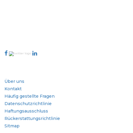
abdecken und Entscheidungsgewalt mitbringen. Unser Netzwerk
von Publishern wird basierend auf der Qualität der erstellten
Berichte und der Indizierung von Kundenfeedback bewertet.
talk@extrapolate.com
888-328-2189
Kontaktieren Sie uns
Branche
Schnellzugriffe
Über uns
Kontakt
Häufig gestellte Fragen
Datenschutzrichtlinie
Haftungsausschluss
Rückerstattungsrichtlinie
Sitmap