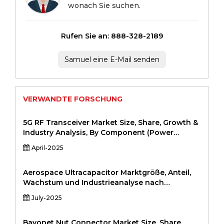
wonach Sie suchen.
Rufen Sie an: 888-328-2189
Samuel eine E-Mail senden
VERWANDTE FORSCHUNG
5G RF Transceiver Market Size, Share, Growth &
Industry Analysis, By Component (Power
Amplifiers, Low Noise Amplifiers, Mixers,
April-2025
Oscillators, Antennas), By Frequency Band
(Sub-6 GHz, mmWave), By Application (Telecom
Infrastructure, Consumer Electronics, Industrial
Aerospace Ultracapacitor Marktgröße, Anteil,
IoT, Automotive, Healthcare), and Regional
Wachstum und Industrieanalyse nach
Analysis, 2024-2031
Produkttyp (Module, Zellen, Hybrid-
July-2025
Ultrakapazitoren) nach Anwendung
(Satellitensysteme, Flugzeug-Power-Backup,
UAV-Systeme, Startfahrzeuge, elektrische
Bayonet Nut Connector Market Size, Share,