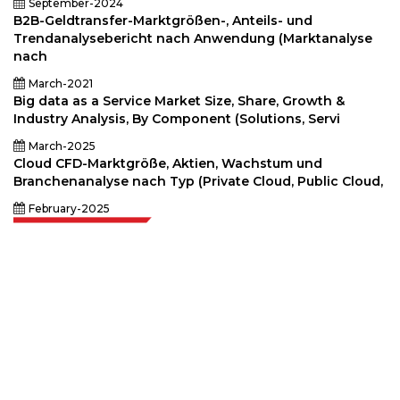
September-2024
B2B-Geldtransfer-Marktgrößen-, Anteils- und
Trendanalysebericht nach Anwendung (Marktanalyse
nach
March-2021
Big data as a Service Market Size, Share, Growth &
Industry Analysis, By Component (Solutions, Servi
March-2025
Cloud CFD-Marktgröße, Aktien, Wachstum und
Branchenanalyse nach Typ (Private Cloud, Public Cloud,
February-2025
Extrapolate verfügt über ein ausgefeiltes Netzwerk von Top-Publishern
auf der ganzen Welt, die Märkte und Mikromärkte abdecken und
Entscheidungsgewalt mitbringen. Unser Netzwerk von Publishern wird
basierend auf der Qualität der erstellten Berichte und der Indizierung von
Kundenfeedback bewertet.
talk@extrapolate.com
888-328-2189