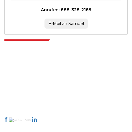
Anrufen: 888-328-2189
E-Mail an Samuel
Extrapolate verfügt über ein ausgefeiltes Netzwerk von Top-Publishern
auf der ganzen Welt, die Märkte und Mikromärkte abdecken und
Entscheidungsgewalt mitbringen. Unser Netzwerk von Publishern wird
basierend auf der Qualität der erstellten Berichte und der Indizierung von
Kundenfeedback bewertet.
talk@extrapolate.com
888-328-2189
Kontaktieren Sie uns
Branche