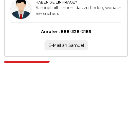
HABEN SIE EIN FRAGE?
Samuel hilft Ihnen, das zu finden, wonach
Sie suchen.
Anrufen: 888-328-2189
E-Mail an Samuel
Extrapolate verfügt über ein ausgefeiltes Netzwerk von Top-Publishern
auf der ganzen Welt, die Märkte und Mikromärkte abdecken und
Entscheidungsgewalt mitbringen. Unser Netzwerk von Publishern wird
basierend auf der Qualität der erstellten Berichte und der Indizierung von
Kundenfeedback bewertet.
talk@extrapolate.com
888-328-2189
Kontaktieren Sie uns