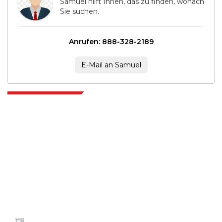
Samuel hilft Ihnen, das zu finden, wonach
Sie suchen.
Anrufen: 888-328-2189
E-Mail an Samuel
Extrapolate verfügt über ein ausgefeiltes Netzwerk von Top-Publishern
auf der ganzen Welt, die Märkte und Mikromärkte abdecken und
Entscheidungsgewalt mitbringen. Unser Netzwerk von Publishern wird
basierend auf der Qualität der erstellten Berichte und der Indizierung von
Kundenfeedback bewertet.
talk@extrapolate.com
888-328-2189
Kontaktieren Sie uns