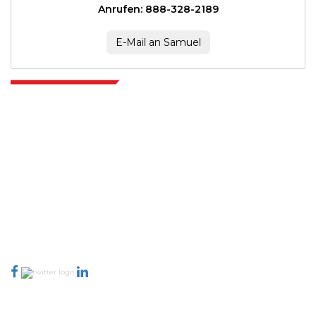
Anrufen: 888-328-2189
E-Mail an Samuel
Extrapolate verfügt über ein ausgefeiltes Netzwerk von Top-Publishern
auf der ganzen Welt, die Märkte und Mikromärkte abdecken und
Entscheidungsgewalt mitbringen. Unser Netzwerk von Publishern wird
basierend auf der Qualität der erstellten Berichte und der Indizierung von
Kundenfeedback bewertet.
talk@extrapolate.com
888-328-2189
Kontaktieren Sie uns
Branche