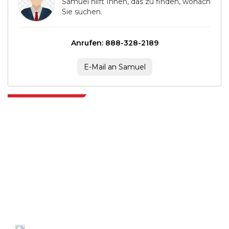
Samuel hilft Ihnen, das zu finden, wonach
Sie suchen.
Anrufen: 888-328-2189
E-Mail an Samuel
Extrapolate verfügt über ein ausgefeiltes Netzwerk von Top-Publishern
auf der ganzen Welt, die Märkte und Mikromärkte abdecken und
Entscheidungsgewalt mitbringen. Unser Netzwerk von Publishern wird
basierend auf der Qualität der erstellten Berichte und der Indizierung von
Kundenfeedback bewertet.
talk@extrapolate.com
888-328-2189
Kontaktieren Sie uns