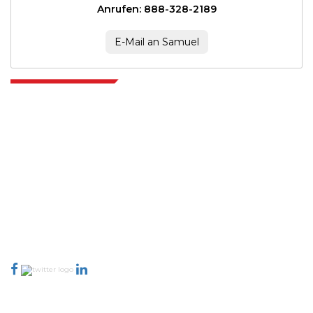
Anrufen: 888-328-2189
E-Mail an Samuel
Extrapolate verfügt über ein ausgefeiltes Netzwerk von Top-Publishern
auf der ganzen Welt, die Märkte und Mikromärkte abdecken und
Entscheidungsgewalt mitbringen. Unser Netzwerk von Publishern wird
basierend auf der Qualität der erstellten Berichte und der Indizierung von
Kundenfeedback bewertet.
talk@extrapolate.com
888-328-2189
Kontaktieren Sie uns
Branche