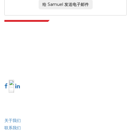
给 Samuel 发送电子邮件
Extrapolate 拥有遍布全球的顶级出版商网络，覆盖市场和微型市场，为决策者
提供强大力量。我们的出版商网络排名基于报告质量和客户反馈索引。
talk@extrapolate.com
888-328-2189
与我们联系
行业
快速链接
关于我们
联系我们