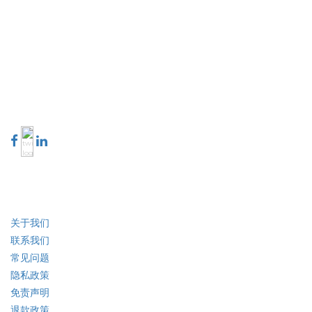
Extrapolate 拥有遍布全球的顶级出版商网络，覆盖市场和微型市场，为决策者
提供强大力量。我们的出版商网络排名基于报告质量和客户反馈索引。
talk@extrapolate.com
888-328-2189
与我们联系
行业
快速链接
关于我们
联系我们
常见问题
隐私政策
免责声明
退款政策