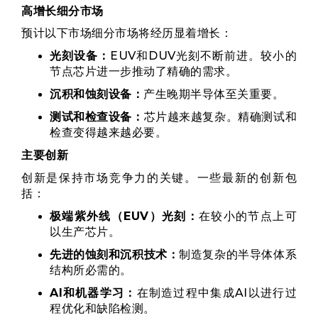
高增长细分市场
预计以下市场细分市场将经历显着增长：
光刻设备：
EUV和DUV光刻不断前进。较小的
节点芯片进一步推动了精确的需求。
沉积和蚀刻设备：
产生晚期半导体至关重要。
测试和检查设备：
芯片越来越复杂。精确测试和
检查变得越来越必要。
主要创新
创新是保持市场竞争力的关键。一些最新的创新包
括：
极端紫外线（EUV）光刻：
在较小的节点上可
以生产芯片。
先进的蚀刻和沉积技术：
制造复杂的半导体体系
结构所必需的。
AI和机器学习：
在制造过程中集成AI以进行过
程优化和缺陷检测。