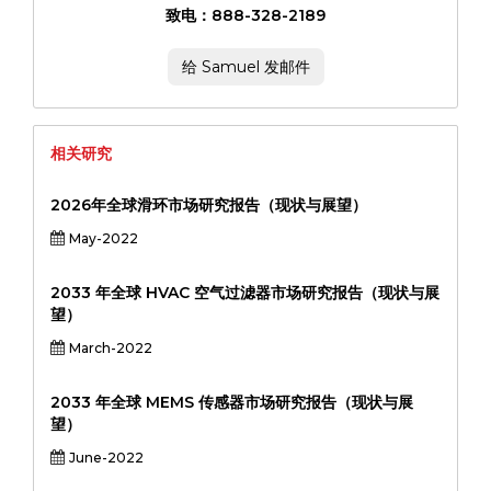
致电：888-328-2189
给 Samuel 发邮件
相关研究
2026年全球滑环市场研究报告（现状与展望）
May-2022
2033 年全球 HVAC 空气过滤器市场研究报告（现状与展
望）
March-2022
2033 年全球 MEMS 传感器市场研究报告（现状与展
望）
June-2022