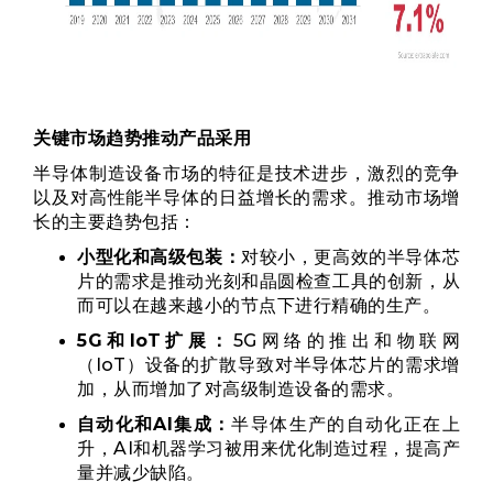
关键市场趋势推动产品采用
半导体制造设备市场的特征是技术进步，激烈的竞争
以及对高性能半导体的日益增长的需求。推动市场增
长的主要趋势包括：
小型化和高级包装：
对较小，更高效的半导体芯
片的需求是推动光刻和晶圆检查工具的创新，从
而可以在越来越小的节点下进行精确的生产。
5G和IoT扩展：
5G网络的推出和物联网
（IoT）设备的扩散导致对半导体芯片的需求增
加，从而增加了对高级制造设备的需求。
自动化和AI集成：
半导体生产的自动化正在上
升，AI和机器学习被用来优化制造过程，提高产
量并减少缺陷。