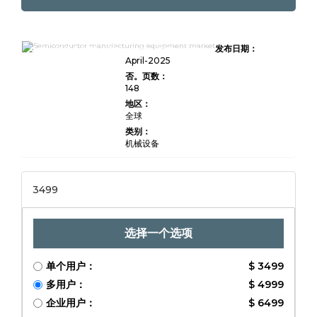
半导体制造设备的市场规模，份额，增长和行业
发布日期：
分析，按设备类型（光刻，蚀刻，沉积，检查，
测试，测试，其他），按应用（消费电子，汽
April-2025
车，汽车，电信，工业应用，工业应用，其
否。页数：
他），最终用户（半导体，半导体铸造厂，集成
148
设备制造商，以及2024）
地区：
全球
类别：
机械设备
3499
选择一个选项
单个用户：
$ 3499
多用户：
$ 4999
企业用户：
$ 6499