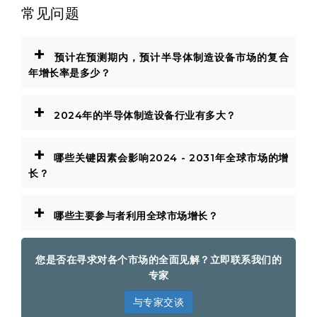
常见问题
+
预计在预测期内，预计半导体制造设备市场的复合
年增长率是多少？
+
2024年的半导体制造设备行业有多大？
+
哪些关键因素会影响2024 - 2031年全球市场的增
长？
+
哪些主要参与者利用全球市场增长？
您是否在寻求对各个市场的全面见解？立即联系我们的
专家
与专家交谈