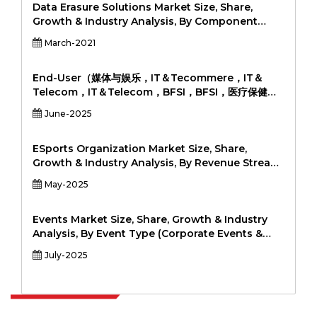
Packaging (Bottles, Tubes, Jars, Pumps &
Data Erasure Solutions Market Size, Share,
Dispensers, Sachets) By Distribution Channel
Growth & Industry Analysis, By Component
(Online, Offline (Retail, Professional Stores,
(Software, Services), By Device Type (PCs,
March-2021
Brand Outlets)), and Regional Analysis, 2024-
Laptops, Servers, Mobile Devices, Storage
2031
Drives), By Deployment Mode (On-Premise,
Cloud-Based), By End-Use Industry (IT &
End-User（媒体与娱乐，IT＆Tecommere，IT＆
Telecom, BFSI, Healthcare, Government,
Telecom，IT＆Telecom，BFSI，BFSI，医疗保健，
Education, Others), and Regional Analysis,
政府，教育，政府，20224-2031，由组件（解决方案，
June-2025
2024-2031
服务）（解决方案，服务）按类型（标准CDN，视频
CDN，PEER-PER-PEER CDN，透明CDN）进行类型
（标准CDN，视频CDN，透明CDN）按类型（标准
ESports Organization Market Size, Share,
CDN，PEER-PER-PER CDN，透明CDN）进行类型，
Growth & Industry Analysis, By Revenue Stream
内容交付网络（CDN）市场规模，份额，增长与行业分析
(Sponsorships, Media Rights, Merchandise,
May-2025
（CDN）市场规模，份额，增长和行业分析
Tournament Winnings, Content Creation) By
Game Genre (MOBA, FPS, Battle Royale, Sports
Simulation, Fighting, RTS) By Platform (PC,
Events Market Size, Share, Growth & Industry
Console, Mobile) By Organization Type
Analysis, By Event Type (Corporate Events &
(Independent Teams, Sports Franchise-Owned,
Seminars, Music Concerts, Sports Events,
July-2025
Entertainment Conglomerate-Owned) and
Exhibitions & Trade Shows, Festivals, Others) By
Regional Analysis, 2024-2031
Revenue Source (Ticket Sales, Sponsorship,
Advertising, Merchandise, Others) By Organizer
(Corporate, Government, Entertainment, Sports