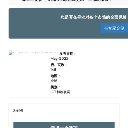
您是否在寻求对各个市场的全面见解
与专家交谈
按类型（佣金，交易费用
发布日期：
等），应用程序（机构投资
者，零售投资者等）以及地区
May-2025
份额，趋势分析，竞争情报，
否。页数：
历史数据和预测2023-
148
2032，在线交易平台市场规
模
地区：
全球
类别：
ICT和物联网
3499