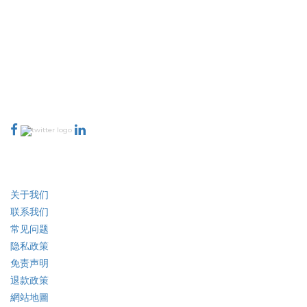
Bodies, Independent Organizers) By Mode
(Physical, Virtual, Hybrid), and Regional
Analysis, 2024-2031
Extrapolate 拥有遍布全球的顶级出版商网络，覆盖市场和微型市场，为决策
者提供强大力量。我们的出版商网络排名基于报告质量和客户反馈索引。
talk@extrapolate.com
888-328-2189
与我们联系
行业
快速链接
关于我们
联系我们
常见问题
隐私政策
免责声明
退款政策
網站地圖