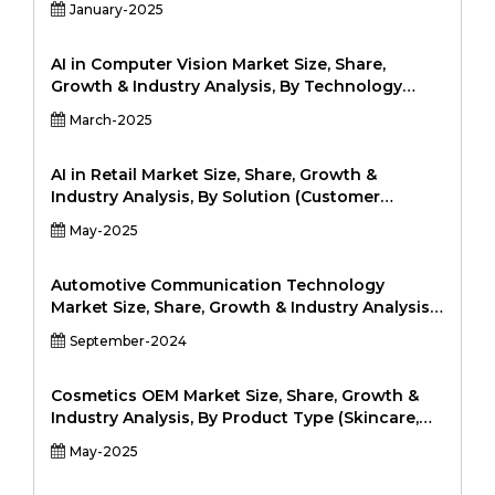
January-2025
医疗保健，汽车，汽车，自动化，消费品，教育），以及
区域分析，2024-2031131-2031-2031131-2024-
20311
AI in Computer Vision Market Size, Share,
Growth & Industry Analysis, By Technology
(Machine Learning, Deep Learning,
March-2025
Convolutional Neural Networks (CNN),
Reinforcement Learning, Others), By
Application (Healthcare, Automotive, Security &
AI in Retail Market Size, Share, Growth &
Surveillance, Retail, Manufacturing, Aerospace
Industry Analysis, By Solution (Customer
& Defense, Others), By End-User (Industrial,
Relationship Management (CRM), Supply Chain
May-2025
Consumer Electronics, Healthcare, Automotive,
and Logistics, Inventory Management, Visual
Security, Others), and Regional Analysis, 2024-
Search, Chatbots, Price Optimization) By
2031
Technology (Machine Learning, Natural
Automotive Communication Technology
Language Processing (NLP), Computer Vision,
Market Size, Share, Growth & Industry Analysis,
Context-Aware Computing) By Deployment
By Bus Module (Local Interconnect Network
September-2024
(Cloud, On-premise) By Application (Predictive
(LIN), Controller Area Network (CAN), FlexRay,
Analytics, In-Store Experience, Customer
Media-oriented Systems Transport (MOST),
Behavior Tracking, Marketing, Virtual
Ethernet), By Vehicle Class (Economy, Mid-
Cosmetics OEM Market Size, Share, Growth &
Assistants), and Regional Analysis, 2024-2031
Sized, Luxury), By Application (Powertrain, Body
Industry Analysis, By Product Type (Skincare,
and Comfort Electronics, Infotainment and
Haircare, Makeup, Fragrance, Personal Hygiene)
May-2025
Communication, Safety & ADAS, Others), and
By Service Type (OEM, ODM (Original Design
Regional Analysis, 2024-2031
Manufacturing), Custom Formulation) By